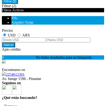
Filtrar
(2)
Filtrar
(2)
Filtros Activos
PHs
Alquiler-Temp
Precios
USD
ARS
Aplicar
Apto crédito
0
No hubo resultados para su búsqueda
Encontranos en
2254612301
Av. bunge 1596 - Pinamar
Seguinos en
¿Qué estás buscando?