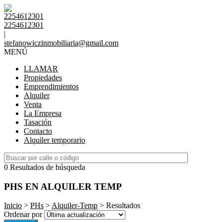
2254612301
2254612301
|
stefanowiczinmobiliaria@gmail.com
MENÚ
LLAMAR
Propiedades
Emprendimientos
Alquiler
Venta
La Empresa
Tasación
Contacto
Alquiler temporario
0 Resultados de búsqueda
PHS EN ALQUILER TEMP
Inicio
>
PHs
>
Alquiler-Temp
> Resultados
Ordenar por