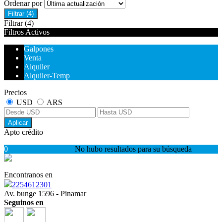
Ordenar por
Filtrar
(4)
Filtrar
(4)
Filtros Activos
Galpones
Venta
Alquiler
Alquiler-Temp
Precios
USD
ARS
Aplicar
Apto crédito
0
No hubo resultados para su búsqueda
Encontranos en
2254612301
Av. bunge 1596 - Pinamar
Seguinos en