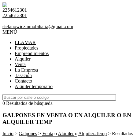
2254612301
2254612301
|
stefanowiczinmobiliaria@gmail.com
MENÚ
LLAMAR
Propiedades
Emprendimientos
Alquiler
Venta
La Empresa
Tasación
Contacto
Alquiler temporario
0 Resultados de búsqueda
GALPONES EN VENTA O EN ALQUILER O EN
ALQUILER TEMP
Inicio
>
Galpones
>
Venta
o
Alquiler
o
Alquiler-Temp
> Resultados