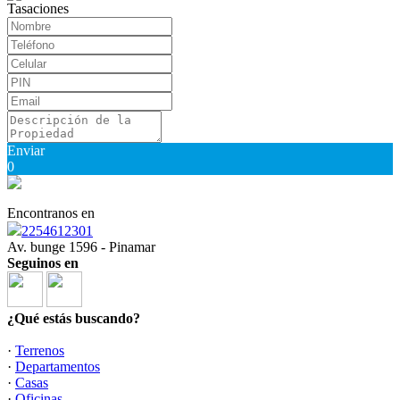
Tasaciones
Enviar
0
Encontranos en
2254612301
Av. bunge 1596 - Pinamar
Seguinos en
¿Qué estás buscando?
·
Terrenos
·
Departamentos
·
Casas
·
Oficinas