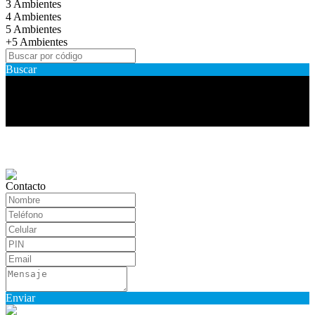
3 Ambientes
4 Ambientes
5 Ambientes
+5 Ambientes
Buscar
Somos una Empresa conformada por un Staff de Jóvenes
Profesionales, quienes se capacitan permanentemente con el objetivo
de estar al pie de la vanguardia, que el avance tanto social como
tecnológico lo requieren en la actualidad.
Contacto
Enviar