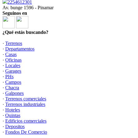
2254612301
Av. bunge 1596 - Pinamar
Seguinos en
¿Qué estás buscando?
·
Terrenos
·
Departamentos
·
Casas
·
Oficinas
·
Locales
·
Garages
·
PHs
·
Campos
·
Chacra
·
Galpones
·
Terrenos comerciales
·
Terrenos industriales
·
Hoteles
·
Quintas
·
Edificios comerciales
·
Depositos
·
Fondos De Comercio