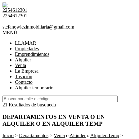
2254612301
2254612301
|
stefanowiczinmobiliaria@gmail.com
MENÚ
LLAMAR
Propiedades
Emprendimientos
Alquiler
Venta
La Empresa
Tasación
Contacto
Alquiler temporario
21 Resultados de búsqueda
DEPARTAMENTOS EN VENTA O EN
ALQUILER O EN ALQUILER TEMP
Inicio
>
Departamentos
>
Venta
o
Alquiler
o
Alquiler-Temp
>