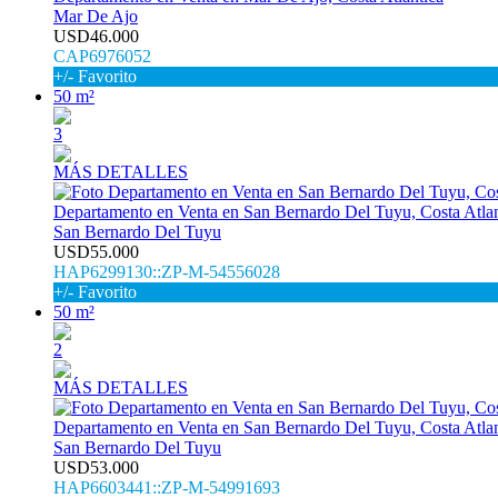
Mar De Ajo
USD46.000
CAP6976052
+/- Favorito
50 m²
3
MÁS DETALLES
Departamento en Venta en San Bernardo Del Tuyu, Costa Atlan
San Bernardo Del Tuyu
USD55.000
HAP6299130::ZP-M-54556028
+/- Favorito
50 m²
2
MÁS DETALLES
Departamento en Venta en San Bernardo Del Tuyu, Costa Atlan
San Bernardo Del Tuyu
USD53.000
HAP6603441::ZP-M-54991693