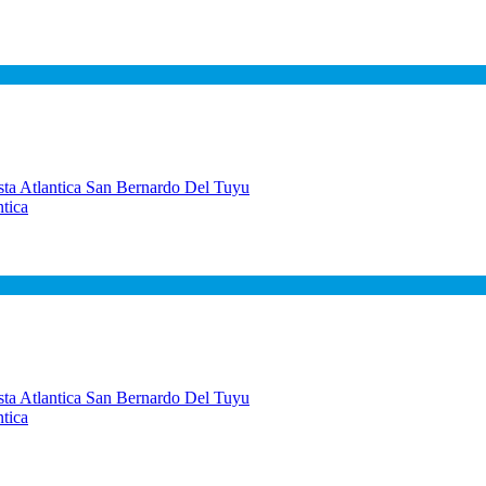
tica
tica