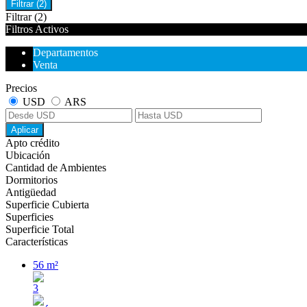
Filtrar
(2)
Filtrar
(2)
Filtros Activos
Departamentos
Venta
Precios
USD
ARS
Aplicar
Apto crédito
Ubicación
Cantidad de Ambientes
Dormitorios
Antigüedad
Superficie Cubierta
Superficies
Superficie Total
Características
56 m²
3