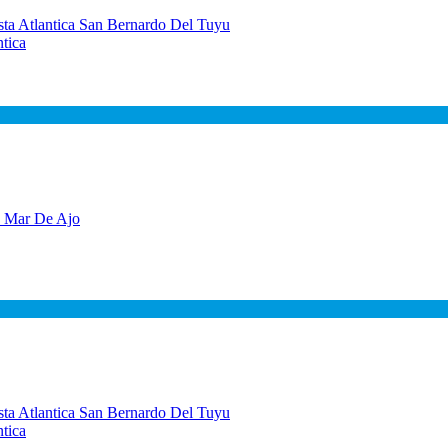
tica
tica