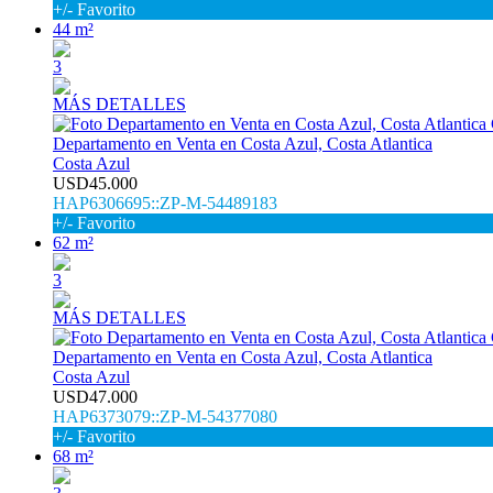
+/- Favorito
44 m²
3
MÁS DETALLES
Departamento en Venta en Costa Azul, Costa Atlantica
Costa Azul
USD45.000
HAP6306695::ZP-M-54489183
+/- Favorito
62 m²
3
MÁS DETALLES
Departamento en Venta en Costa Azul, Costa Atlantica
Costa Azul
USD47.000
HAP6373079::ZP-M-54377080
+/- Favorito
68 m²