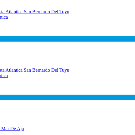
tica
tica