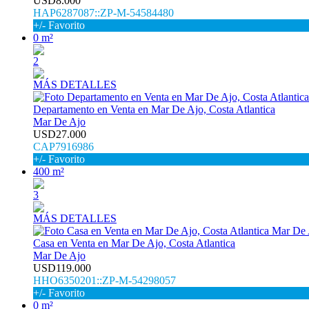
USD8.000
HAP6287087::ZP-M-54584480
+/- Favorito
0 m²
2
MÁS DETALLES
Departamento en Venta en Mar De Ajo, Costa Atlantica
Mar De Ajo
USD27.000
CAP7916986
+/- Favorito
400 m²
3
MÁS DETALLES
Casa en Venta en Mar De Ajo, Costa Atlantica
Mar De Ajo
USD119.000
HHO6350201::ZP-M-54298057
+/- Favorito
0 m²