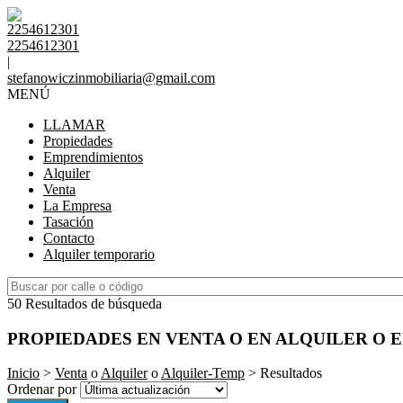
2254612301
2254612301
|
stefanowiczinmobiliaria@gmail.com
MENÚ
LLAMAR
Propiedades
Emprendimientos
Alquiler
Venta
La Empresa
Tasación
Contacto
Alquiler temporario
50 Resultados de búsqueda
PROPIEDADES EN VENTA O EN ALQUILER O 
Inicio
>
Venta
o
Alquiler
o
Alquiler-Temp
> Resultados
Ordenar por