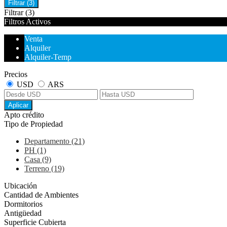
Filtrar
(3)
Filtrar
(3)
Filtros Activos
Venta
Alquiler
Alquiler-Temp
Precios
USD
ARS
Aplicar
Apto crédito
Tipo de Propiedad
Departamento (21)
PH (1)
Casa (9)
Terreno (19)
Ubicación
Cantidad de Ambientes
Dormitorios
Antigüedad
Superficie Cubierta