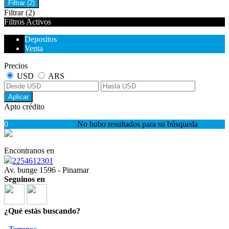
Filtrar
(2)
Filtrar
(2)
Filtros Activos
Depositos
Venta
Precios
USD
ARS
Aplicar
Apto crédito
0
No hubo resultados para su búsqueda
Encontranos en
2254612301
Av. bunge 1596 - Pinamar
Seguinos en
¿Qué estás buscando?