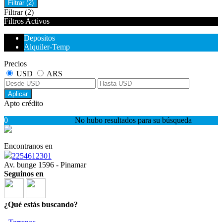
Filtrar
(2)
Filtrar
(2)
Filtros Activos
Depositos
Alquiler-Temp
Precios
USD
ARS
Aplicar
Apto crédito
0
No hubo resultados para su búsqueda
Encontranos en
2254612301
Av. bunge 1596 - Pinamar
Seguinos en
¿Qué estás buscando?