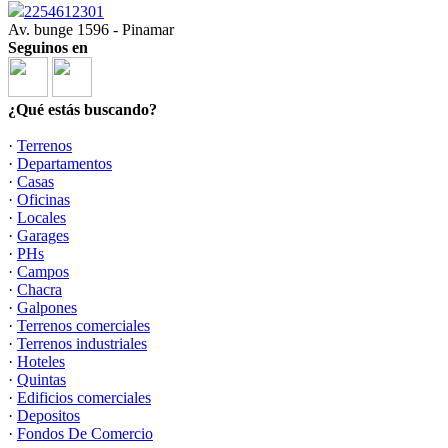
2254612301
Av. bunge 1596 - Pinamar
Seguinos en
¿Qué estás buscando?
·
Terrenos
·
Departamentos
·
Casas
·
Oficinas
·
Locales
·
Garages
·
PHs
·
Campos
·
Chacra
·
Galpones
·
Terrenos comerciales
·
Terrenos industriales
·
Hoteles
·
Quintas
·
Edificios comerciales
·
Depositos
·
Fondos De Comercio