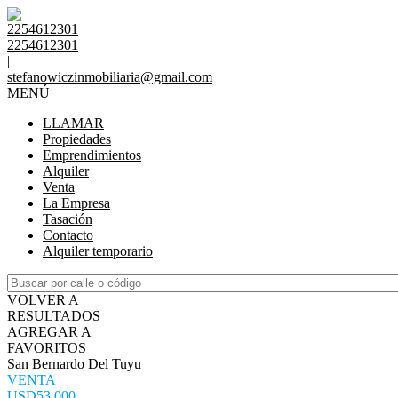
2254612301
2254612301
|
stefanowiczinmobiliaria@gmail.com
MENÚ
LLAMAR
Propiedades
Emprendimientos
Alquiler
Venta
La Empresa
Tasación
Contacto
Alquiler temporario
VOLVER A
RESULTADOS
AGREGAR A
FAVORITOS
San Bernardo Del Tuyu
VENTA
USD53.000