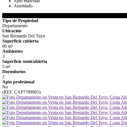
Apto mascotas
Amoblado
DETALLES DE LA PROPIEDAD
Tipo de Propiedad
Departamento
Ubicación
San Bernardo Del Tuyu
Superficie cubierta
80 m²
Ambientes
3
Superficie semicubierta
5 m²
Dormitorios
2
Apto profesional
No
(REF. CAP7789965)