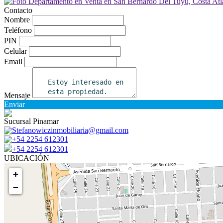
Contacto
Nombre
Teléfono
PIN
Celular
Email
Mensaje
Enviar
Sucursal Pinamar
Stefanowiczinmobiliaria@gmail.com
+54 2254 612301
+54 2254 612301
UBICACIÓN
+
−