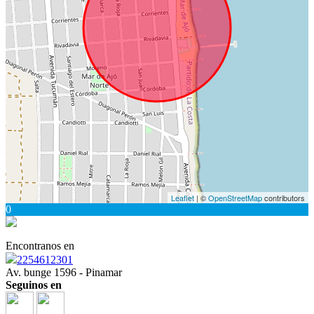
Leaflet
| ©
OpenStreetMap
contributors
0
Encontranos en
2254612301
Av. bunge 1596 - Pinamar
Seguinos en