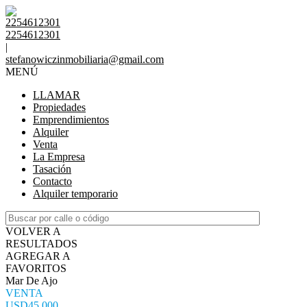
2254612301
2254612301
|
stefanowiczinmobiliaria@gmail.com
MENÚ
LLAMAR
Propiedades
Emprendimientos
Alquiler
Venta
La Empresa
Tasación
Contacto
Alquiler temporario
VOLVER A
RESULTADOS
AGREGAR A
FAVORITOS
Mar De Ajo
VENTA
USD45.000