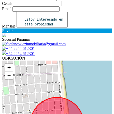
Celular
Email
Mensaje
Enviar
Sucursal Pinamar
Stefanowiczinmobiliaria@gmail.com
+54 2254 612301
+54 2254 612301
UBICACIÓN
+
−