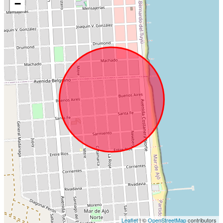
−
Leaflet
| ©
OpenStreetMap
contributors