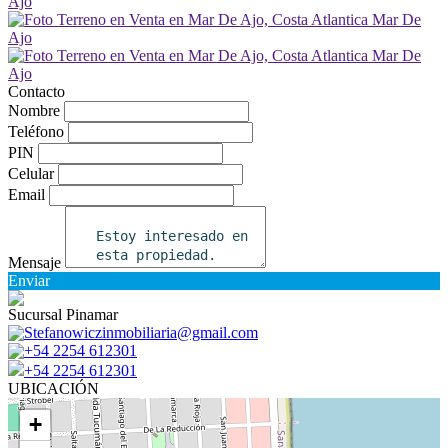
Contacto
Nombre
Teléfono
PIN
Celular
Email
Mensaje
Enviar
Sucursal Pinamar
Stefanowiczinmobiliaria@gmail.com
+54 2254 612301
+54 2254 612301
UBICACIÓN
+