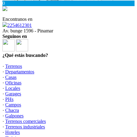
0
Encontranos en
2254612301
Av. bunge 1596 - Pinamar
Seguinos en
¿Qué estás buscando?
·
Terrenos
·
Departamentos
·
Casas
·
Oficinas
·
Locales
·
Garages
·
PHs
·
Campos
·
Chacra
·
Galpones
·
Terrenos comerciales
·
Terrenos industriales
·
Hoteles