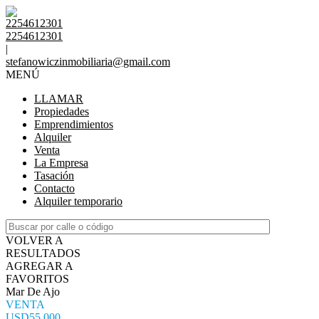
2254612301
2254612301
|
stefanowiczinmobiliaria@gmail.com
MENÚ
LLAMAR
Propiedades
Emprendimientos
Alquiler
Venta
La Empresa
Tasación
Contacto
Alquiler temporario
VOLVER A
RESULTADOS
AGREGAR A
FAVORITOS
Mar De Ajo
VENTA
USD55.000