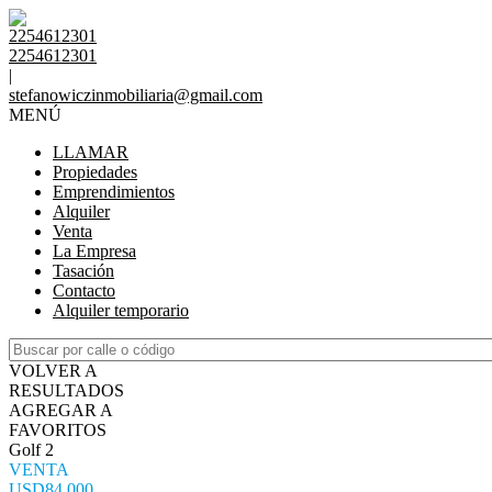
2254612301
2254612301
|
stefanowiczinmobiliaria@gmail.com
MENÚ
LLAMAR
Propiedades
Emprendimientos
Alquiler
Venta
La Empresa
Tasación
Contacto
Alquiler temporario
VOLVER A
RESULTADOS
AGREGAR A
FAVORITOS
Golf 2
VENTA
USD84.000