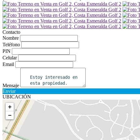
Contacto
Nombre
Teléfono
PIN
Celular
Email
Mensaje
Enviar
UBICACIÓN
+
−