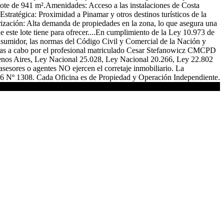
lote de 941 m².Amenidades: Acceso a las instalaciones de Costa
stratégica: Proximidad a Pinamar y otros destinos turísticos de la
orización: Alta demanda de propiedades en la zona, lo que asegura una
 este lote tiene para ofrecer....En cumplimiento de la Ley 10.973 de
sumidor, las normas del Código Civil y Comercial de la Nación y
evadas a cabo por el profesional matriculado Cesar Stefanowicz CMCPD
uenos Aires, Ley Nacional 25.028, Ley Nacional 20.266, Ley 22.802
sesores o agentes NO ejercen el corretaje inmobiliario. La
646 Nº 1308. Cada Oficina es de Propiedad y Operación Independiente.