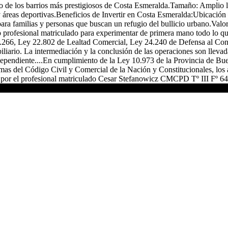
no de los barrios más prestigiosos de Costa Esmeralda.Tamaño: Amplio 
 áreas deportivas.Beneficios de Invertir en Costa Esmeralda:Ubicación E
 para familias y personas que buscan un refugio del bullicio urbano.Val
 profesional matriculado para experimentar de primera mano todo lo que
.266, Ley 22.802 de Lealtad Comercial, Ley 24.240 de Defensa al Con
obiliario. La intermediación y la conclusión de las operaciones son ll
dependiente....En cumplimiento de la Ley 10.973 de la Provincia de B
s del Código Civil y Comercial de la Nación y Constitucionales, los a
bo por el profesional matriculado Cesar Stefanowicz CMCPD Tº III Fº 