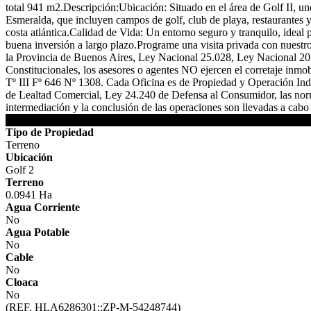
total 941 m2.Descripción:Ubicación: Situado en el área de Golf II, u
Esmeralda, que incluyen campos de golf, club de playa, restaurantes y
costa atlántica.Calidad de Vida: Un entorno seguro y tranquilo, ideal
buena inversión a largo plazo.Programe una visita privada con nuestro
la Provincia de Buenos Aires, Ley Nacional 25.028, Ley Nacional 20
Constitucionales, los asesores o agentes NO ejercen el corretaje inm
Tº III Fº 646 Nº 1308. Cada Oficina es de Propiedad y Operación In
de Lealtad Comercial, Ley 24.240 de Defensa al Consumidor, las norma
intermediación y la conclusión de las operaciones son llevadas a ca
DETALLES DE LA PROPIEDAD
Tipo de Propiedad
Terreno
Ubicación
Golf 2
Terreno
0.0941 Ha
Agua Corriente
No
Agua Potable
No
Cable
No
Cloaca
No
(REF. HLA6286301::ZP-M-54248744)