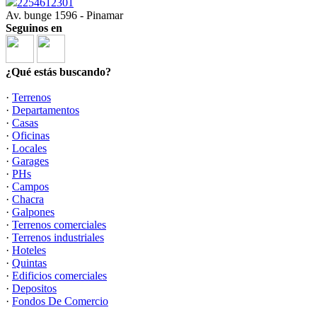
2254612301
Av. bunge 1596 - Pinamar
Seguinos en
¿Qué estás buscando?
·
Terrenos
·
Departamentos
·
Casas
·
Oficinas
·
Locales
·
Garages
·
PHs
·
Campos
·
Chacra
·
Galpones
·
Terrenos comerciales
·
Terrenos industriales
·
Hoteles
·
Quintas
·
Edificios comerciales
·
Depositos
·
Fondos De Comercio