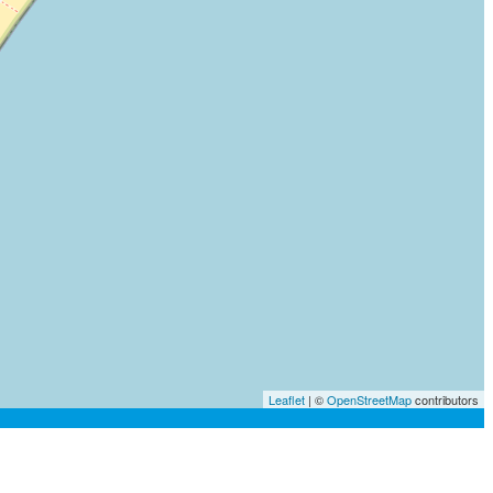
Leaflet
| ©
OpenStreetMap
contributors