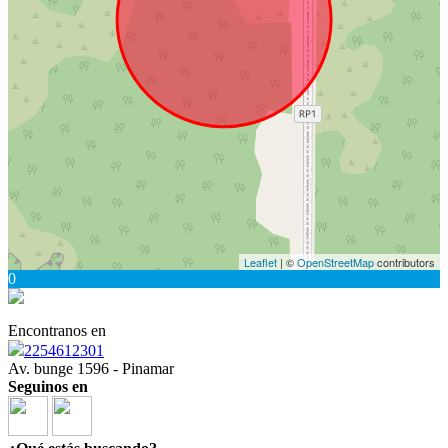
Leaflet
| ©
OpenStreetMap
contributors
0
Encontranos en
2254612301
Av. bunge 1596 - Pinamar
Seguinos en