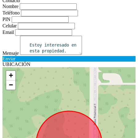
Contacto
Nombre
Teléfono
PIN
Celular
Email
Mensaje
Enviar
UBICACIÓN
+
−