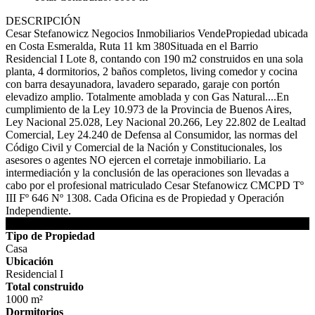
DESCRIPCIÓN
Cesar Stefanowicz Negocios Inmobiliarios VendePropiedad ubicada
en Costa Esmeralda, Ruta 11 km 380Situada en el Barrio
Residencial I Lote 8, contando con 190 m2 construidos en una sola
planta, 4 dormitorios, 2 baños completos, living comedor y cocina
con barra desayunadora, lavadero separado, garaje con portón
elevadizo amplio. Totalmente amoblada y con Gas Natural....En
cumplimiento de la Ley 10.973 de la Provincia de Buenos Aires,
Ley Nacional 25.028, Ley Nacional 20.266, Ley 22.802 de Lealtad
Comercial, Ley 24.240 de Defensa al Consumidor, las normas del
Código Civil y Comercial de la Nación y Constitucionales, los
asesores o agentes NO ejercen el corretaje inmobiliario. La
intermediación y la conclusión de las operaciones son llevadas a
cabo por el profesional matriculado Cesar Stefanowicz CMCPD Tº
III Fº 646 Nº 1308. Cada Oficina es de Propiedad y Operación
Independiente.
DETALLES DE LA PROPIEDAD
Tipo de Propiedad
Casa
Ubicación
Residencial I
Total construido
1000 m²
Dormitorios