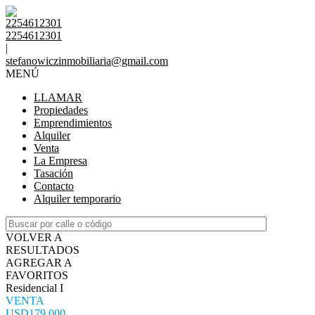
2254612301
2254612301
|
stefanowiczinmobiliaria@gmail.com
MENÚ
LLAMAR
Propiedades
Emprendimientos
Alquiler
Venta
La Empresa
Tasación
Contacto
Alquiler temporario
VOLVER A
RESULTADOS
AGREGAR A
FAVORITOS
Residencial I
VENTA
USD179.000