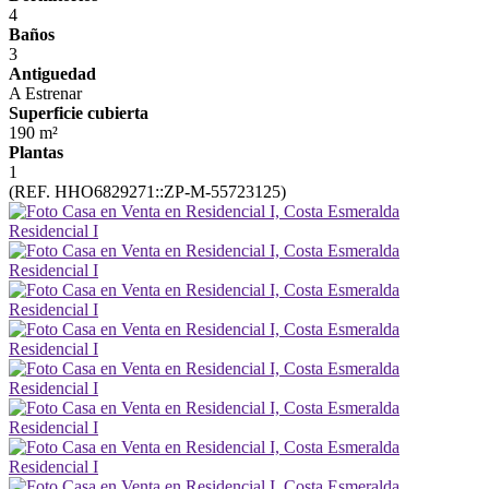
4
Baños
3
Antiguedad
A Estrenar
Superficie cubierta
190 m²
Plantas
1
(REF. HHO6829271::ZP-M-55723125)