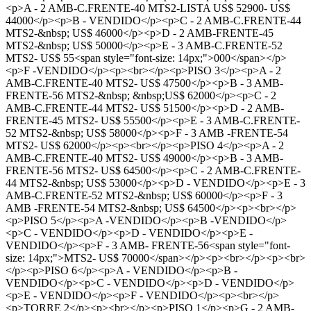
<p>A - 2 AMB-C.FRENTE-40 MTS2-LISTA US$ 52900- US$
44000</p><p>B - VENDIDO</p><p>C - 2 AMB-C.FRENTE-44
MTS2-&nbsp; US$ 46000</p><p>D - 2 AMB-FRENTE-45
MTS2-&nbsp; US$ 50000</p><p>E - 3 AMB-C.FRENTE-52
MTS2- US$ 55<span style="font-size: 14px;">000</span></p>
<p>F -VENDIDO</p><p><br></p><p>PISO 3</p><p>A - 2
AMB-C.FRENTE-40 MTS2- US$ 47500</p><p>B - 3 AMB-
FRENTE-56 MTS2-&nbsp; &nbsp;US$ 62000</p><p>C - 2
AMB-C.FRENTE-44 MTS2- US$ 51500</p><p>D - 2 AMB-
FRENTE-45 MTS2- US$ 55500</p><p>E - 3 AMB-C.FRENTE-
52 MTS2-&nbsp; US$ 58000</p><p>F - 3 AMB -FRENTE-54
MTS2- US$ 62000</p><p><br></p><p>PISO 4</p><p>A - 2
AMB-C.FRENTE-40 MTS2- US$ 49000</p><p>B - 3 AMB-
FRENTE-56 MTS2- US$ 64500</p><p>C - 2 AMB-C.FRENTE-
44 MTS2-&nbsp; US$ 53000</p><p>D - VENDIDO</p><p>E - 3
AMB-C.FRENTE-52 MTS2-&nbsp; US$ 60000</p><p>F - 3
AMB -FRENTE-54 MTS2-&nbsp; US$ 64500</p><p><br></p>
<p>PISO 5</p><p>A -VENDIDO</p><p>B -VENDIDO</p>
<p>C - VENDIDO</p><p>D - VENDIDO</p><p>E -
VENDIDO</p><p>F - 3 AMB- FRENTE-56<span style="font-
size: 14px;">MTS2- US$ 70000</span></p><p><br></p><p><br>
</p><p>PISO 6</p><p>A - VENDIDO</p><p>B -
VENDIDO</p><p>C - VENDIDO</p><p>D - VENDIDO</p>
<p>E - VENDIDO</p><p>F - VENDIDO</p><p><br></p>
<p>TORRE 2</p><p><br></p><p>PISO 1</p><p>G - 2 AMB-