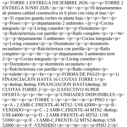
<p>TORRE 1 ENTREGA DICIEMBRE 2026.</p><p>TORRE 2
ENTREGA JUNIO 2028.</p><p><br></p><p>59 departamentos
de primera calidad constructiva en 6 pisos con vista al mar.</p>
<p>31 espacios guarda coches en planta baja.</p><p><br></p>
<p>Posee:</p><p>departamento 2 ambientes </p><p>Cocina
integrada</p><p>Living comedor</p><p>Dormitorio</p>
<p>Balcón/terraza con parrilla</p><p>Baño completo</p><p><br>
</p><p>departamento 3 ambientes </p><p>Cocina integrada</p>
<p>Living comedor</p><p>Dormitorio</p><p>dormitorio
secundario</p><p>Balcón/terraza con parrilla</p><p>Baño
completo</p><p><br></p><p>departamento 3 ambientes torre
2</p><p>Cocina integrada</p><p>Living comedor</p>
<p>Dormitorio</p><p>dormitorio secundario</p>
<p>Balcón/terraza con parrilla</p><p>Baño completo</p>
<p>toilette</p><p><br></p><p>FORMA DE PAGO</p><p>1)
FINANCIACION HASTA 16 CUOTAS TORRE 1</p>
<p>&nbsp; &nbsp; FINANCIACION HASTA&nbsp; 30
CUOTAS TORRE 2</p><p>2) EFECTIVO SUPER
OFERTA</p><p><br></p><p>UNIDADES DISPONIBLES:</p>
<p><br></p><p>TORRE 1:</p><p><br></p><p>PISO 1</p>
<p>A - 2 AMB-C.FRENTE-40 MTS2- US$ 42000</p><p>B -
VENDIDO</p><p>C - 2 AMB-C.FRENTE-44 MTS2 -&nbsp;
US$ 44000</p><p>D - 2 AMB-FRENTE-45 MTS2- US$
51000</p><p>E - 3 AMB-C.FRENTE-52 MTS2-&nbsp; US$
52000</p><p>F -VENDIDO</p><p><br></p><p>PISO 2</p>