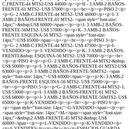
C.FRENTE-44 MTS2-US$ 44000</p><p>H - 3 AMB-2 BAÑOS-
FRENTE-61 MTS2- US$ 57000</p><p><br></p><p>PISO 2</p>
<p>G- 2 AMB-C.FRENTE-44 MTS2- US$ 46000</p><p>I- 3
AMB-2 BAÑOS-FRENTE-61 MTS2- <span style="font-size:
14px;">&nbsp;US$ 60000</span></p><p>J- 3 AMB-2 BAÑOS-
FRENTE-56MTS2- US$ 57000</p><p>K- 3 AMB-2 BAÑOS-
FRENTE ESQUINA-56 MTS2- <span style="font-size:
14px;">US$ 65000</span></p><p><br></p><p>PISO 3</p>
<p>G- 2 AMB-C.FRENTE-44 MTS2- US$ 47500</p><p>I-
VENDIDO</p><p>J- VENDIDO</p><p>K- 3 AMB-2 BAÑOS-
FRENTE&nbsp; ESQUINA-56 MTS2- US$ 70000</p><p><br>
</p><p>PISO 4</p><p>G- 2 AMB-C.FRENTE-44 MTS2-&nbsp;
US$ 50000</p><p>I- 3 AMB-2 BAÑOS-FRENTE-61 MTS2-US$
63000</p><p>J- 3 AMB-2 BAÑOS-FRENTE-56MTS2- <span
style="font-size: 14px;">US$ 60000</span></p><p>K- 3 AMB-2
BAÑOS-FRENTE ESQUINA-56 MTS2- US$ 75000</p><p>
<br></p><p>PISO 5</p><p>G- 2 AMB-C.FRENTE-44 MTS2- L
US$ 53000</p><p>I- 3 AMB-2 BAÑOS-FRENTE-61 MTS2-
US$ 68000</p><p>J- 3 AMB-2 BAÑOS-FRENTE-56MTS2- US$
65000</p><p>K-VENDIDO</p><p><br></p><p>PISO 6</p>
<p><span style="font-size: 14px;">G-VENDIDO</span></p><p>
<span style="font-size: 14px;">M-</span><span style="font-size:
14px;">&nbsp;2 AMB-FRENTE-45 MTS2-&nbsp; US$
60000</span></p><p>L-VENDIDO</p><p>K-VENDIDO</p>
<p>J- VENDIDO</p><p><br></p><p>ESPACIOS GUARDA