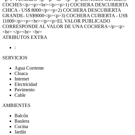
COCHES</p><p><br></p><p>1) COCHERA DESCUBIERTA
CHICA - US$ 8000</p><p>2) COCHERA DESCUBIERTA
GRANDE- US$9000</p><p>3) COCHERA CUBIERTA - US$
11000</p><p><br></p><p>EL VALOR PUBLICADO
CORRESPONDE AL VALOR DE UNA COCHERA</p><p>
<br> </p><br> <br>
ATRIBUTOS EXTRA
:
SERVICIOS
Agua Corriente
Cloaca
Internet
Electricidad
Pavimento
Cable
AMBIENTES
Balcón
Baulera
Cocina
Jardín