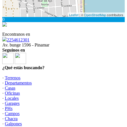
Leaflet
| ©
OpenStreetMap
contributors
0
Encontranos en
2254612301
Av. bunge 1596 - Pinamar
Seguinos en
¿Qué estás buscando?
·
Terrenos
·
Departamentos
·
Casas
·
Oficinas
·
Locales
·
Garages
·
PHs
·
Campos
·
Chacra
·
Galpones