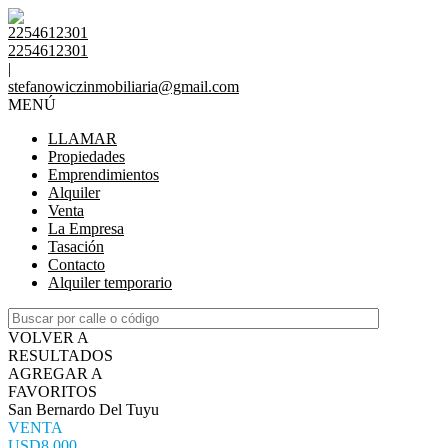
2254612301
2254612301
|
stefanowiczinmobiliaria@gmail.com
MENÚ
LLAMAR
Propiedades
Emprendimientos
Alquiler
Venta
La Empresa
Tasación
Contacto
Alquiler temporario
VOLVER A
RESULTADOS
AGREGAR A
FAVORITOS
San Bernardo Del Tuyu
VENTA
USD8.000